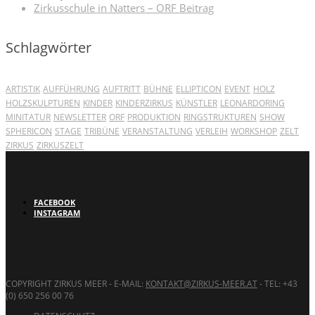
Zirkusschule in Natters – ORF Beitrag
Schlagwörter
ARTISTIK
AUFFÜHRUNG
AUFTRITT
BÜHNE
ELLIPTICON
EVENT
HOLZ
HOLZSKULPTUREN
KINDER
KINDERZIRKUS
KÜNSTLER
LEONARDORING
MINITATUR
NEWSLETTER
ORF
PRODUKTION
RINGSTRUKTUREN
SHOW
SPHERICON
STAGE
TRIBÜNE
VERANSTALTUNG
VERLEIH
WORKSHOP
ZELT
ZIRKUS
ZIRKUSZELT
FACEBOOK
INSTAGRAM
COPYRIGHT ZIRKUS MEER - E-MAIL:
KONTAKT@ZIRKUS-MEER.AT
- TEL: +43
(0) 650 256 00 76