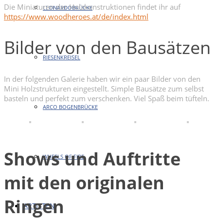
Die Miniaturen der Holzkonstruktionen findet ihr auf
LEONARDOBRÜCKE
https://www.woodheroes.at/de/index.html
Bilder von den Bausätzen
RIESENKREISEL
In der folgenden Galerie haben wir ein paar Bilder von den
Mini Holzstrukturen eingestellt. Simple Bausätze zum selbst
basteln und perfekt zum verschenken. Viel Spaß beim tüfteln.
ARCO BOGENBRÜCKE
Shows und Auftritte
WHEELS OF FIRE
mit den originalen
Ringen
ARTISTEN